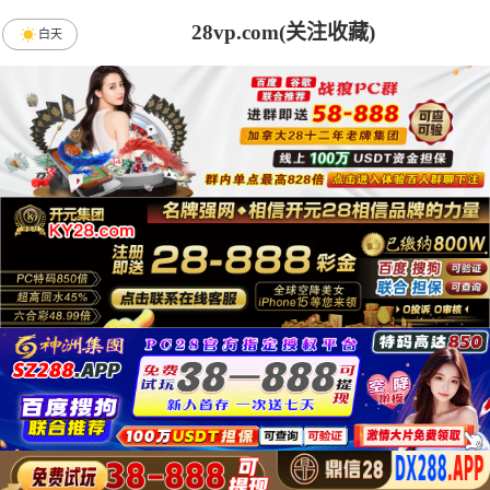
28vp.com(关注收藏)
白天