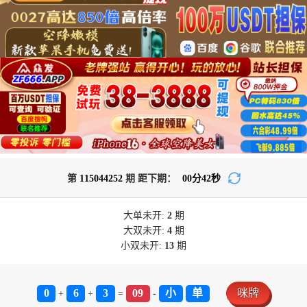
第
115044252
期 距下期：
00
分
42
秒
大单
未开:
2
期
大双
未开:
4
期
小双
未开:
13
期
0
6
3
09
小
单
咪牌
+
+
=
-