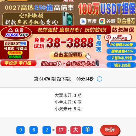
第
61470
期 距下期：
00
分
14
秒
大双
未开:
3
期
小单
未开:
6
期
小双
未开:
5
期
9
6
2
17
大
单
咪牌
+
+
=
-