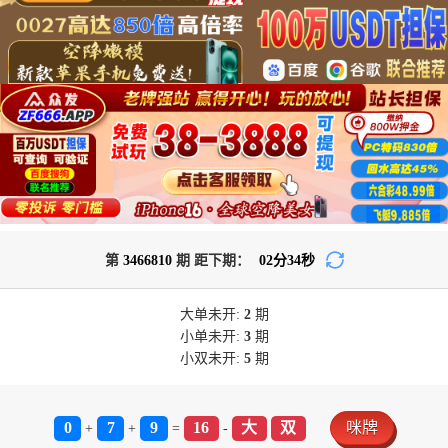
第
3466810
期 距下期：
02
分
34
秒
大单
未开:
2
期
小单
未开:
3
期
小双
未开:
5
期
0
7
9
16
大
双
咪牌
+
+
=
-